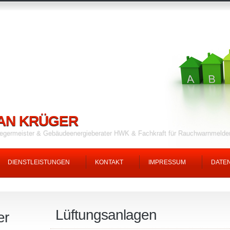
AN KRÜGER
fegermeister & Gebäudeenergieberater HWK & Fachkraft für Rauchwarnmeld
DIENSTLEISTUNGEN
KONTAKT
IMPRESSUM
DATE
Lüftungsanlagen
er