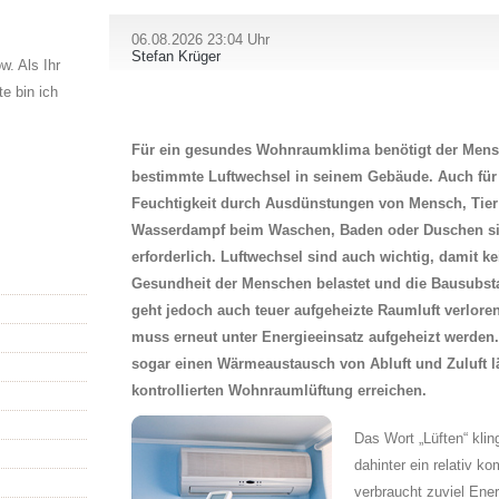
06.08.2026 23:04 Uhr
Stefan Krüger
. Als Ihr
e bin ich
Für ein gesundes Wohnraumklima benötigt der Mensc
bestimmte Luftwechsel in seinem Gebäude. Auch für
Feuchtigkeit durch Ausdünstungen von Mensch, Tier
Wasserdampf beim Waschen, Baden oder Duschen si
erforderlich. Luftwechsel sind auch wichtig, damit k
Gesundheit der Menschen belastet und die Bausubsta
geht jedoch auch teuer aufgeheizte Raumluft verloren
muss erneut unter Energieeinsatz aufgeheizt werden.
sogar einen Wärmeaustausch von Abluft und Zuluft l
kontrollierten Wohnraumlüftung erreichen.
Das Wort „Lüften“ klin
dahinter ein relativ ko
verbraucht zuviel Ene